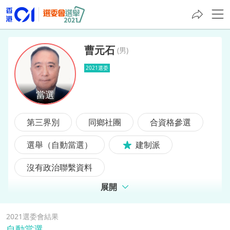
曹元石
(
男
)
2021選委
曹元石
第三界別
同鄉社團
合資格參選
選舉（自動當選）
建制派
沒有政治聯繫資料
展開
2021選委會結果
自動當選