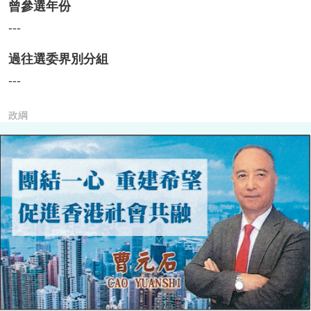
曾參選年份
---
過往選委界別分組
---
政綱