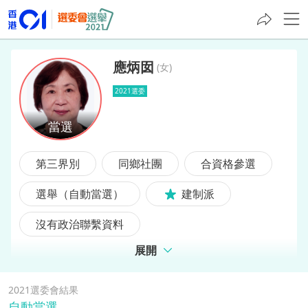
應炳囡
(
女
)
2021選委
應炳囡
第三界別
同鄉社團
合資格參選
選舉（自動當選）
建制派
沒有政治聯繫資料
展開
2021選委會結果
自動當選