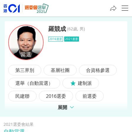
羅競成
(
62歲, 男
)
2016選委
2021選委
羅競成
第三界別
基層社團
合資格參選
選舉（自動當選）
建制派
民建聯
2016選委
前選委
展開
前區議員
2021選委會結果
自動當選