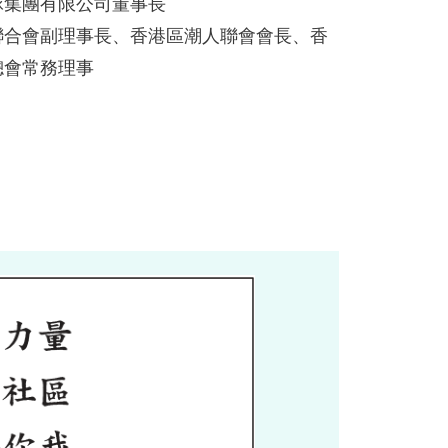
球集團有限公司董事長
聯合會副理事長、香港區潮人聯會會長、香
總會常務理事