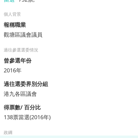
個人背景
報稱職業
觀塘區議會議員
過往參選選委情況
曾參選年份
2016年
過往選委界別分組
港九各區議會
得票數/ 百分比
138票當選(2016年)
政綱