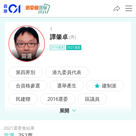
1
譚肇卓
(
男
)
譚肇卓
2016選委
2021選委
第四界別
港九委員代表
合資格參選
選舉產生
建制派
民建聯
2016選委
區議員
展開
前選委
前區議員
2021選委會結果
當選
752
票,