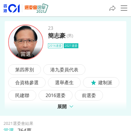
23
簡志豪
(
男
)
簡志豪
2016選委
2021選委
第四界別
港九委員代表
合資格參選
選舉產生
建制派
民建聯
2016選委
前選委
展開
前區議員
2021選委會結果
當選
764
票,