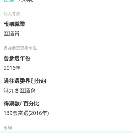
個人背景
報稱職業
區議員
過往參選選委情況
曾參選年份
2016年
過往選委界別分組
港九各區議會
得票數/ 百分比
139票當選(2016年)
政綱