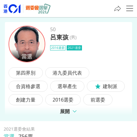
50
呂東孩
(
男
)
呂東孩
2016選委
2021選委
第四界別
港九委員代表
合資格參選
選舉產生
建制派
創建力量
2016選委
前選委
展開
前區議員
2021選委會結果
當選
756
票,