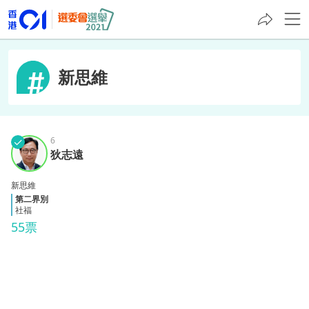
新思維
✓
6
狄志
狄志遠
遠
新思維
第二界別
社福
55票