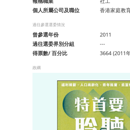
報稱職業
社工
個人所屬公司及職位
香港家庭教
過往參選選委情況
曾參選年份
2011
過往選委界別分組
---
得票數/ 百分比
3664 (2011年
政綱