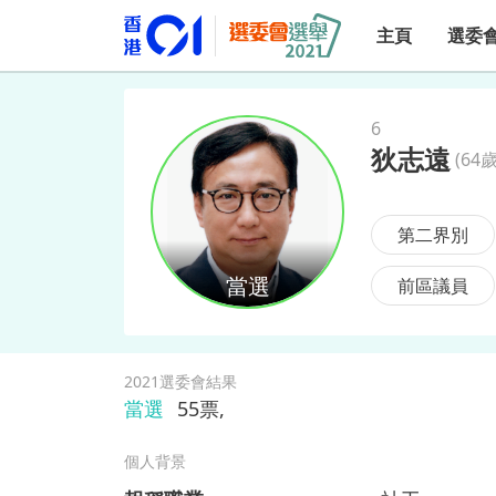
主頁
選委
6
狄志遠
(
64歲
狄志遠
第二界別
前區議員
2021選委會結果
當選
55
票,
個人背景