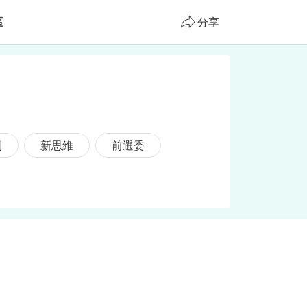
區
分享
制
新思維
前選委