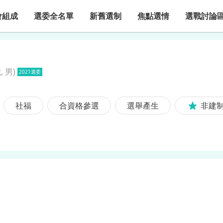
會組成
選委全名單
新舊選制
焦點選情
選戰討論
, 男
)
2021選委
社福
合資格參選
選舉產生
非建