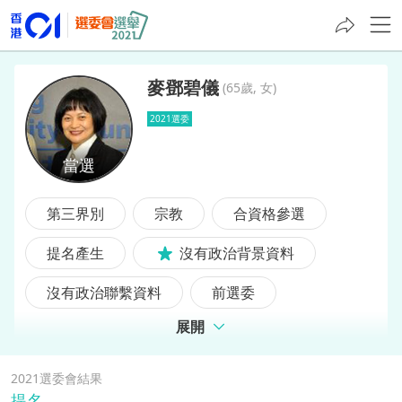
麥鄧碧儀
(
65歲, 女
)
2021選委
麥鄧碧儀
第三界別
宗教
合資格參選
提名產生
沒有政治背景資料
沒有政治聯繫資料
前選委
展開
2021選委會結果
提名