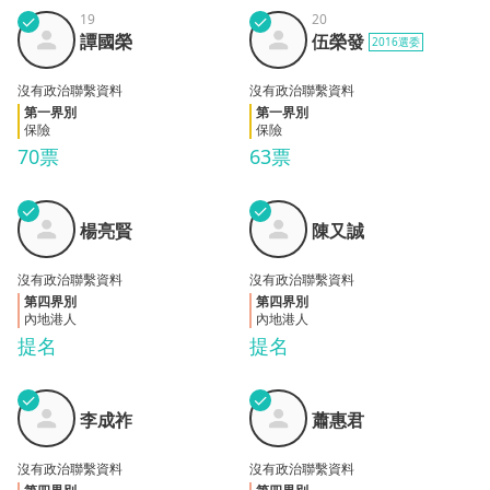
✓
19
✓
20
譚國
伍榮
譚國榮
伍榮發
2016選委
榮
發
沒有政治聯繫資料
沒有政治聯繫資料
第一界別
第一界別
保險
保險
70票
63票
✓
✓
楊亮
陳又
楊亮賢
陳又誠
賢
誠
沒有政治聯繫資料
沒有政治聯繫資料
第四界別
第四界別
內地港人
內地港人
提名
提名
✓
✓
李成
蕭惠
李成祚
蕭惠君
祚
君
沒有政治聯繫資料
沒有政治聯繫資料