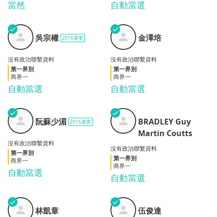
當然
自動當選
✓
✓
吳宗
金澤
吳宗權
金澤培
2016選委
權
培
沒有政治聯繫資料
沒有政治聯繫資料
第一界別
第一界別
商界一
商界一
自動當選
自動當選
BRADLEY
✓
✓
阮蘇
Guy
阮蘇少湄
BRADLEY Guy
2016選委
少湄
Martin
Martin Coutts
Coutts
沒有政治聯繫資料
沒有政治聯繫資料
第一界別
第一界別
商界一
商界一
自動當選
自動當選
✓
✓
林凱
伍俊
林凱章
伍俊達
章
達