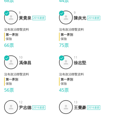
68票
44票
✓
8
✓
9
黃貴
陳炎
黃貴泉
陳炎光
2016選委
2016選委
泉
光
沒有政治聯繫資料
沒有政治聯繫資料
第一界別
第一界別
保險
保險
66票
75票
✓
10
✓
11
馮偉
徐志
馮偉昌
徐志堅
昌
堅
沒有政治聯繫資料
沒有政治聯繫資料
第一界別
第一界別
保險
保險
56票
45票
12
13
尹志
王覺
尹志德
王覺豪
2016選委
2016選委
德
豪