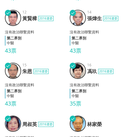
✓
12
✓
14
黃賢
張煒
黃賢樟
張煒生
2016選委
2016選委
樟
生
沒有政治聯繫資料
沒有政治聯繫資料
第二界別
第二界別
中醫
中醫
43票
43票
✓
15
✓
16
朱恩
馮玖
朱恩
馮玖
2016選委
2016選委
沒有政治聯繫資料
沒有政治聯繫資料
第二界別
第二界別
中醫
中醫
43票
35票
✓
✓
周叔
林家
周叔英
林家榮
2016選委
英
榮