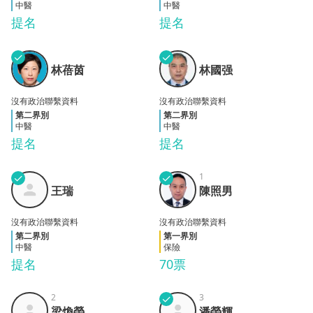
中醫
中醫
提名
提名
✓
✓
林蓓
林國
林蓓茵
林國强
茵
强
沒有政治聯繫資料
沒有政治聯繫資料
第二界別
第二界別
中醫
中醫
提名
提名
✓
✓
1
陳照
王瑞
王瑞
陳照男
男
沒有政治聯繫資料
沒有政治聯繫資料
第二界別
第一界別
中醫
保險
提名
70票
2
✓
3
梁煥
潘榮
梁煥榮
潘榮輝