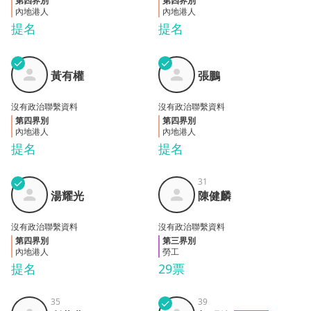
第四界別
第四界別
內地港人
內地港人
提名
提名
✓
✓
黃有
張鵬
黃有權
張鵬
權
沒有政治聯繫資料
沒有政治聯繫資料
第四界別
第四界別
內地港人
內地港人
提名
提名
✓
31
湯耀
陳健
湯耀光
陳健麟
光
麟
沒有政治聯繫資料
沒有政治聯繫資料
第四界別
第三界別
內地港人
勞工
提名
29票
35
✓
39
利葵
胡明