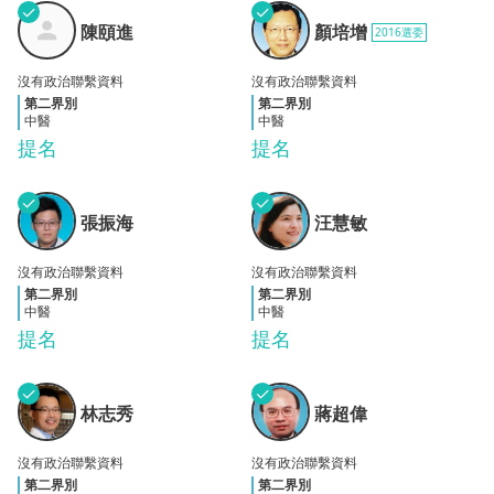
✓
✓
陳頤
顏培
陳頤進
顏培增
2016選委
進
增
沒有政治聯繫資料
沒有政治聯繫資料
第二界別
第二界別
中醫
中醫
提名
提名
✓
✓
張振
汪慧
張振海
汪慧敏
海
敏
沒有政治聯繫資料
沒有政治聯繫資料
第二界別
第二界別
中醫
中醫
提名
提名
✓
✓
林志
蔣超
林志秀
蔣超偉
秀
偉
沒有政治聯繫資料
沒有政治聯繫資料
第二界別
第二界別