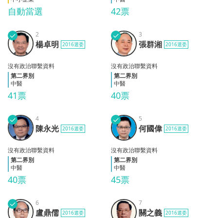
自動當選
42票
✓
2
✓
3
楊卓
張群
楊卓明
張群湘
2016選委
2016選委
明
湘
沒有政治聯繫資料
沒有政治聯繫資料
第二界別
第二界別
中醫
中醫
41票
40票
✓
4
✓
5
陳永
何國
陳永光
何國偉
2016選委
2016選委
光
偉
沒有政治聯繫資料
沒有政治聯繫資料
第二界別
第二界別
中醫
中醫
40票
45票
✓
6
7
盧鼎
關之
盧鼎儒
關之義
2016選委
2016選委
儒
義