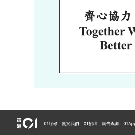
01線報
關於我們
01招聘
廣告查詢
01Ap