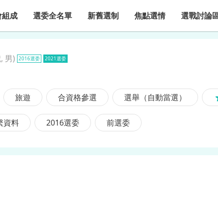
會組成
選委全名單
新舊選制
焦點選情
選戰討論
, 男
)
2016選委
2021選委
旅遊
合資格參選
選舉（自動當選）
繫資料
2016選委
前選委