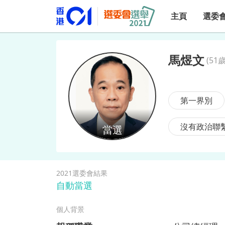
主頁
選委
馬煜文
(
51歲
馬煜文
第一界別
沒有政治聯
2021選委會結果
自動當選
個人背景