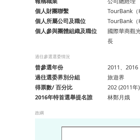
報稱職業
公司總經理
個人財團聯繫
TourBank（H
個人所屬公司及職位
TourBank（
個人參與團體組織及職位
國際華商觀
長
過往參選選委情況
曾參選年份
2011、2016
過往選委界別分組
旅遊界
得票數/ 百分比
202 (2011年
2016年特首選舉提名誰
林鄭月娥
政綱