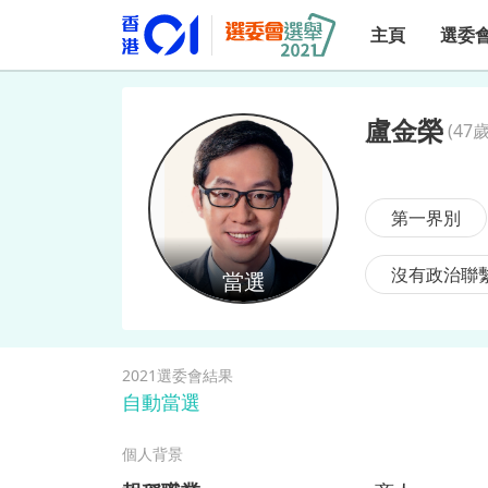
主頁
選委
盧金榮
(
47歲
盧金榮
第一界別
沒有政治聯
2021選委會結果
自動當選
個人背景