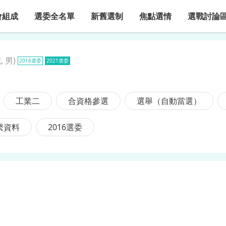
會組成
選委全名單
新舊選制
焦點選情
選戰討論
, 男
)
2016選委
2021選委
工業二
合資格參選
選舉（自動當選）
繫資料
2016選委