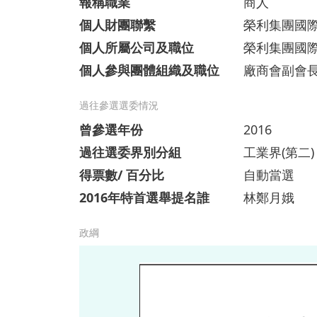
報稱職業
商人
個人財團聯繫
榮利集團國
個人所屬公司及職位
榮利集團國
個人參與團體組織及職位
廠商會副會
過往參選選委情況
曾參選年份
2016
過往選委界別分組
工業界(第二)
得票數/ 百分比
自動當選
2016年特首選舉提名誰
林鄭月娥
政綱