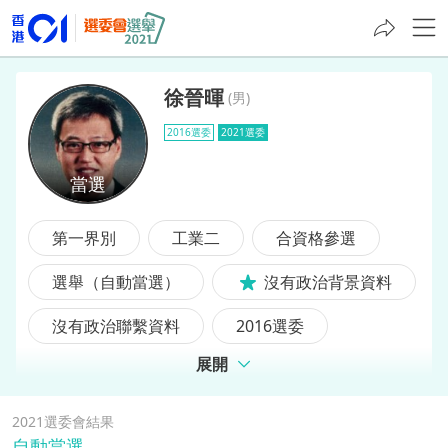
徐晉暉
(
男
)
2016選委
2021選委
徐晉暉
第一界別
工業二
合資格參選
選舉（自動當選）
沒有政治背景資料
沒有政治聯繫資料
2016選委
展開
前選委
2021選委會結果
自動當選