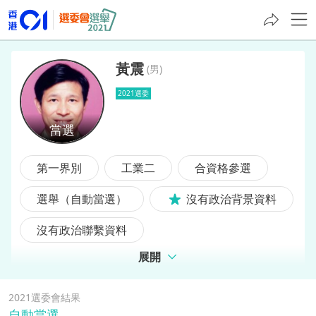
黃震
(
男
)
2021選委
黃震
第一界別
工業二
合資格參選
選舉（自動當選）
沒有政治背景資料
沒有政治聯繫資料
展開
2021選委會結果
自動當選