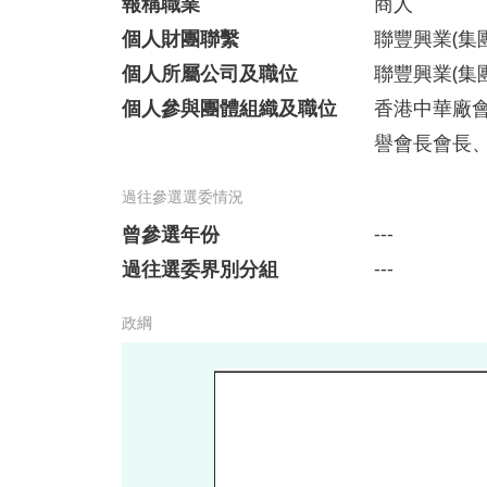
報稱職業
商人
個人財團聯繫
聯豐興業(集
個人所屬公司及職位
聯豐興業(集
個人參與團體組織及職位
香港中華廠
譽會長會長
過往參選選委情況
曾參選年份
---
過往選委界別分組
---
政綱