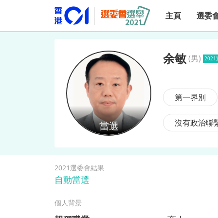
主頁
選委
余敏
(
男
)
202
余敏
第一界別
沒有政治聯
2021選委會結果
自動當選
個人背景