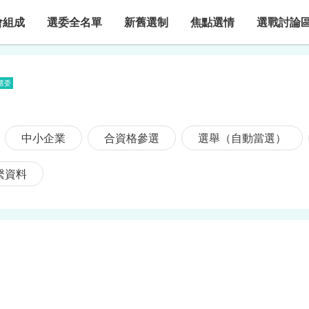
會組成
選委全名單
新舊選制
焦點選情
選戰討論
1選委
中小企業
合資格參選
選舉（自動當選）
繫資料