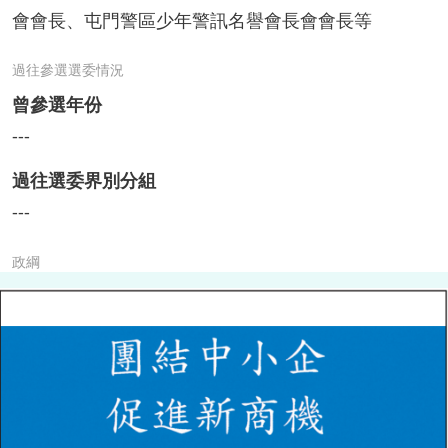
會會長、屯門警區少年警訊名譽會長會會長等
過往參選選委情況
曾參選年份
---
過往選委界別分組
---
政綱