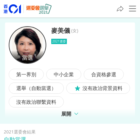
麥美儀
(
女
)
2021選委
麥美儀
第一界別
中小企業
合資格參選
選舉（自動當選）
沒有政治背景資料
沒有政治聯繫資料
展開
2021選委會結果
自動當選