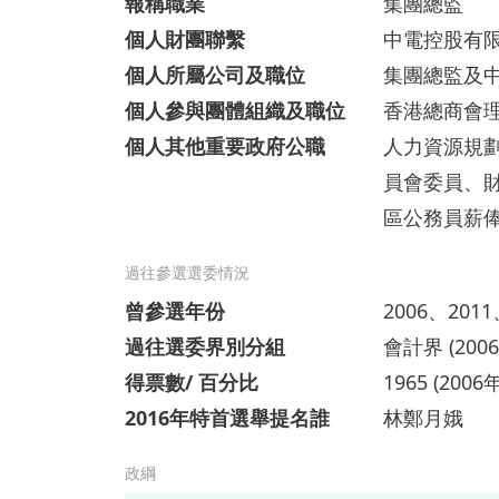
報稱職業
集團總監
個人財團聯繫
中電控股有
個人所屬公司及職位
集團總監及
個人參與團體組織及職位
香港總商會
個人其他重要政府公職
人力資源規
員會委員、
區公務員薪
過往參選選委情況
曾參選年份
2006、2011
過往選委界別分組
會計界 (200
得票數/ 百分比
1965 (2006
2016年特首選舉提名誰
林鄭月娥
政綱