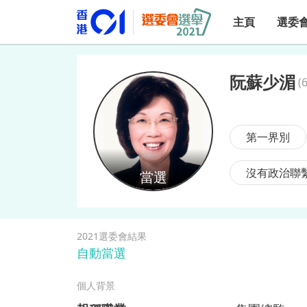
主頁
選委
阮蘇少湄
(
阮蘇少湄
第一界別
沒有政治聯
2021選委會結果
自動當選
個人背景