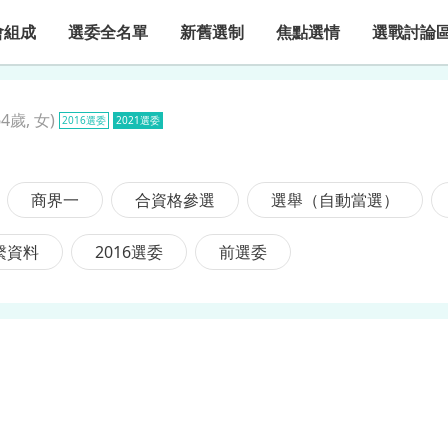
會組成
選委全名單
新舊選制
焦點選情
選戰討論
64歲, 女
)
2016選委
2021選委
商界一
合資格參選
選舉（自動當選）
繫資料
2016選委
前選委