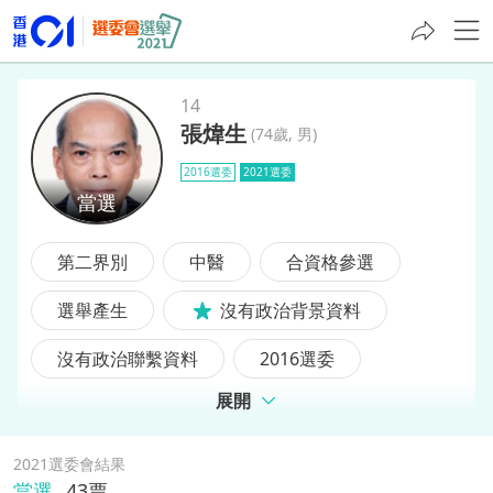
14
張煒生
(
74歲, 男
)
張煒生
2016選委
2021選委
第二界別
中醫
合資格參選
選舉產生
沒有政治背景資料
沒有政治聯繫資料
2016選委
展開
前選委
2021選委會結果
當選
43
票,