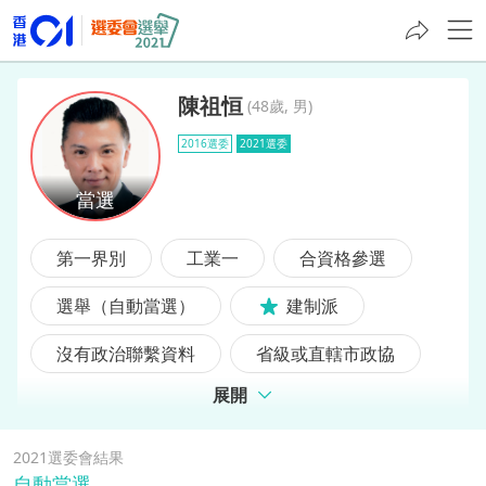
陳祖恒
(
48歲, 男
)
2016選委
2021選委
陳祖恒
第一界別
工業一
合資格參選
選舉（自動當選）
建制派
沒有政治聯繫資料
省級或直轄市政協
展開
2016選委
2021選委會結果
自動當選