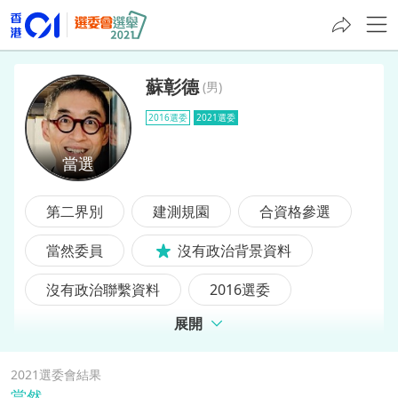
蘇彰德
(
男
)
2016選委
2021選委
蘇彰德
第二界別
建測規園
合資格參選
當然委員
沒有政治背景資料
沒有政治聯繫資料
2016選委
展開
2021選委會結果
當然