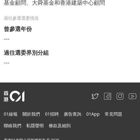
基金顧問、大舜基金和香港建築中心顧問
過往參選選委情況
曾參選年份
---
過往選委界別分組
---
01線報
關於我們
01招聘
廣告查詢
01App
常見問題
聯絡我們
私隱聲明
條款及細則