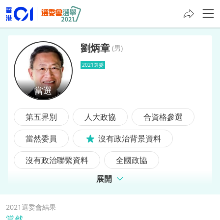
劉炳章
(
男
)
2021選委
劉炳章
第五界別
人大政協
合資格參選
當然委員
沒有政治背景資料
沒有政治聯繫資料
全國政協
展開
前選委
前立法會議員
2021選委會結果
當然