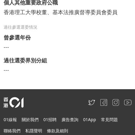
個人其他重要政府公職
香港理工大學校董、基本法推廣督導委員會委員
過往參選選委情況
曾參選年份
---
過往選委界別分組
---
01線報
關於我們
01招聘
廣告查詢
01App
常見問題
聯絡我們
私隱聲明
條款及細則