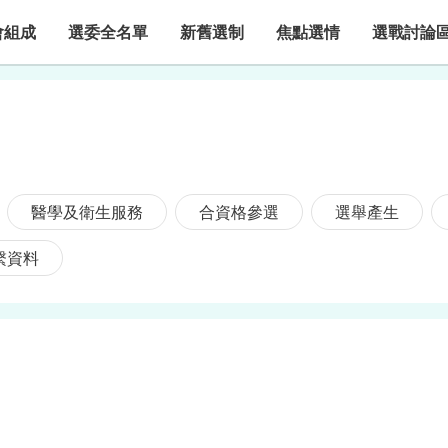
會組成
選委全名單
新舊選制
焦點選情
選戰討論
醫學及衛生服務
合資格參選
選舉產生
繫資料