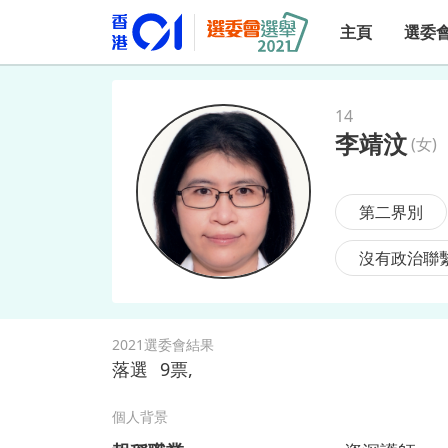
主頁
選委
14
李靖汶
(
女
)
李靖汶
第二界別
沒有政治聯
2021選委會結果
落選
9
票,
個人背景