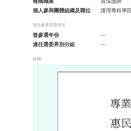
報稱職業
資深護師
個人參與團體組織及職位
護理專科學
過往參選選委情況
曾參選年份
---
過往選委界別分組
---
政綱