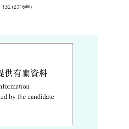
、132 (2016年)