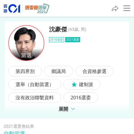
沈豪傑
(
43歲, 男
)
2016選委
2021選委
沈豪傑
第四界別
鄉議局
合資格參選
選舉（自動當選）
建制派
沒有政治聯繫資料
2016選委
展開
區議員
前選委
前區議員
2021選委會結果
自動當選