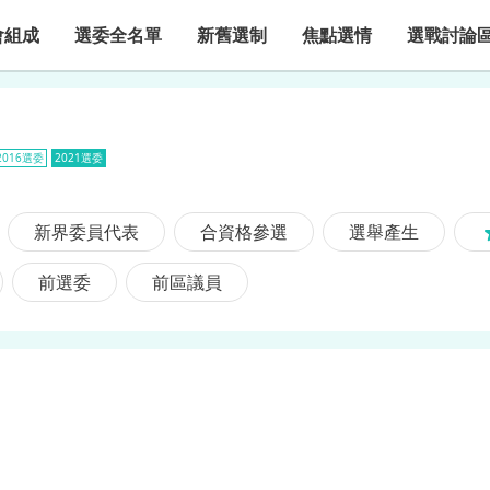
會組成
選委全名單
新舊選制
焦點選情
選戰討論
2016選委
2021選委
新界委員代表
合資格參選
選舉產生
前選委
前區議員