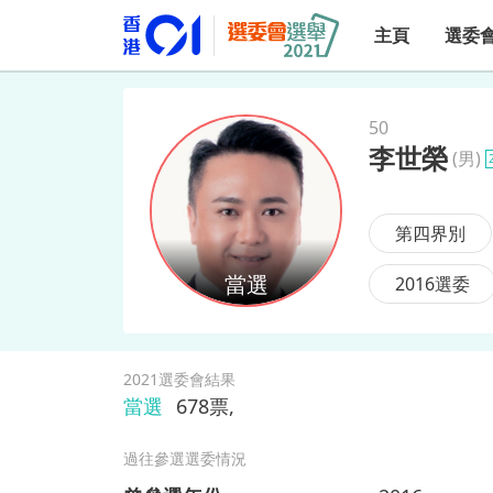
主頁
選委
50
李世榮
(
男
)
李世榮
第四界別
2016選委
2021選委會結果
當選
678
票,
過往參選選委情況