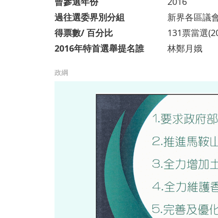
曾參選年份
2016
過往選委界別分組
新界各區議
得票數/ 百分比
131票當選(2
2016年特首選舉提名誰
林鄭月娥
政綱