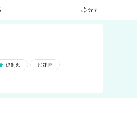
區
分享
建制派
民建聯