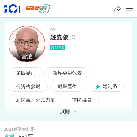
49
姚嘉俊
(
男
)
姚嘉俊
2021選委
第四界別
新界委員代表
合資格參選
選舉產生
建制派
新民黨、公民力量
前區議員
展開
2021選委會結果
當選
681
票,