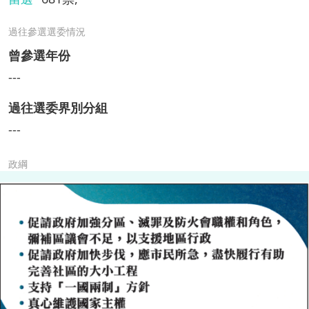
過往參選選委情況
曾參選年份
---
過往選委界別分組
---
政綱