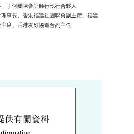
事、丁何關陳會計師行執行合夥人
會理事長、香港福建社團聯會副主席、福建
金主席、香港友好協進會副主任