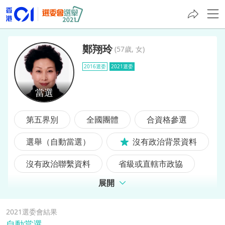
鄭翔玲
(
57歲, 女
)
2016選委
2021選委
鄭翔玲
第五界別
全國團體
合資格參選
選舉（自動當選）
沒有政治背景資料
沒有政治聯繫資料
省級或直轄市政協
展開
2016選委
2021選委會結果
自動當選