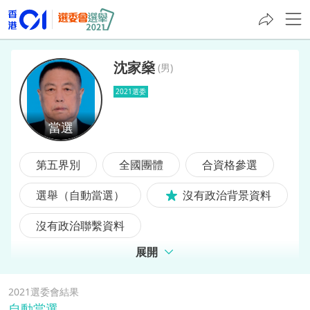
沈家燊
(
男
)
2021選委
沈家燊
第五界別
全國團體
合資格參選
選舉（自動當選）
沒有政治背景資料
沒有政治聯繫資料
展開
2021選委會結果
自動當選