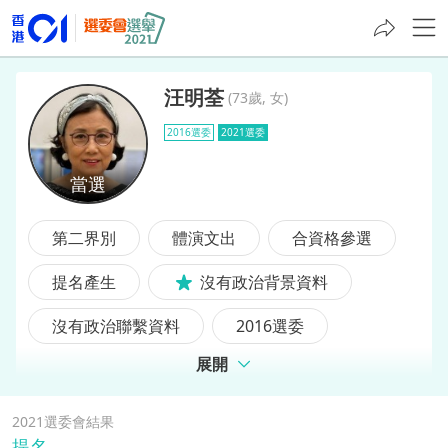
汪明荃
(
73歲, 女
)
2016選委
2021選委
汪明荃
第二界別
體演文出
合資格參選
提名產生
沒有政治背景資料
沒有政治聯繫資料
2016選委
展開
前選委
2021選委會結果
提名