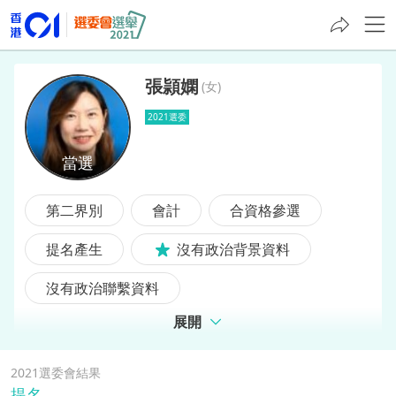
張頴嫻
(
女
)
2021選委
張頴嫻
第二界別
會計
合資格參選
提名產生
沒有政治背景資料
沒有政治聯繫資料
展開
2021選委會結果
提名