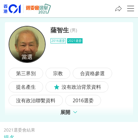
薩智生
(
男
)
2016選委
2021選委
薩智生
第三界別
宗教
合資格參選
提名產生
沒有政治背景資料
沒有政治聯繫資料
2016選委
展開
前選委
2021選委會結果
提名