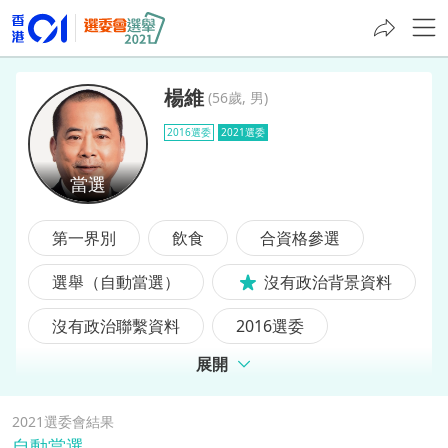
楊維
(
56歲, 男
)
2016選委
2021選委
楊維
第一界別
飲食
合資格參選
選舉（自動當選）
沒有政治背景資料
沒有政治聯繫資料
2016選委
展開
2021選委會結果
自動當選