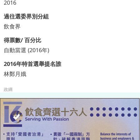
2016
過往選委界別分組
飲食界
得票數/ 百分比
自動當選 (2016年)
2016年特首選舉提名誰
林鄭月娥
政綱