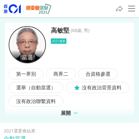
高敏堅
(
68歲, 男
)
2021選委
高敏堅
第一界別
商界二
合資格參選
選舉（自動當選）
沒有政治背景資料
沒有政治聯繫資料
展開
2021選委會結果
自動當選