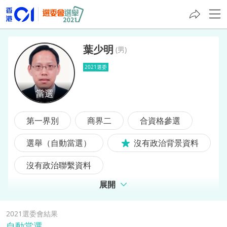
葉少明
(
男
)
2021選委
葉少明
第一界別
商界二
合資格參選
選舉（自動當選）
沒有政治背景資料
沒有政治聯繫資料
展開
2021選委會結果
自動當選