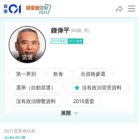
鍾偉平
(
60歲, 男
)
2016選委
2021選委
鍾偉平
第一界別
飲食
合資格參選
選舉（自動當選）
沒有政治背景資料
沒有政治聯繫資料
2016選委
展開
前選委
2021選委會結果
自動當選