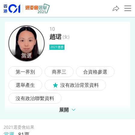
10
趙珺
(
女
)
趙珺
2021選委
第一界別
商界三
合資格參選
選舉產生
沒有政治背景資料
沒有政治聯繫資料
展開
2021選委會結果
當選
81
票,