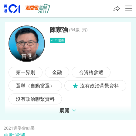
陳家強
(
64歲, 男
)
2021選委
陳家強
第一界別
金融
合資格參選
選舉（自動當選）
沒有政治背景資料
沒有政治聯繫資料
展開
2021選委會結果
自動當選