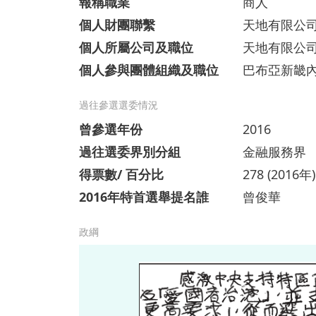
報稱職業
商人
個人財團聯繫
天地有限公
個人所屬公司及職位
天地有限公
個人參與團體組織及職位
巴布亞新畿
過往參選選委情況
曾參選年份
2016
過往選委界別分組
金融服務界
得票數/ 百分比
278 (2016年)
2016年特首選舉提名誰
曾俊華
政綱