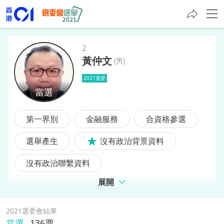
2
黃仲文
(
男
)
黃仲文
2021選委
第一界別
金融服務
合資格參選
選舉產生
沒有政治背景資料
沒有政治聯繫資料
展開
2021選委會結果
當選
136
票,