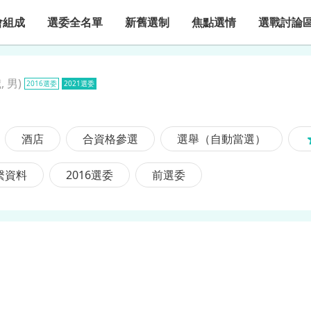
會組成
選委全名單
新舊選制
焦點選情
選戰討論
, 男
)
2016選委
2021選委
酒店
合資格參選
選舉（自動當選）
繫資料
2016選委
前選委