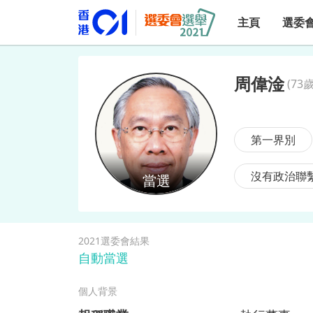
主頁
選委
周偉淦
(
73歲
周偉淦
第一界別
沒有政治聯
2021選委會結果
自動當選
個人背景