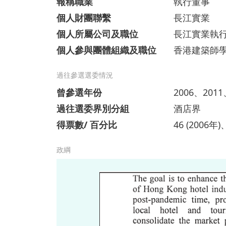
報稱職業
執行董事
個人財團聯繫
長江實業
個人所屬公司及職位
長江實業執
個人參與團體組織及職位
香港建築師
過往參選選委情況
曾參選年份
2006、2011
過往選委界別分組
酒店界
得票數/ 百分比
46 (2006年)
政綱