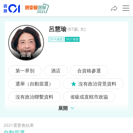
呂慧瑜
(
67歲, 女
)
2016選委
2021選委
呂慧瑜
第一界別
酒店
合資格參選
選舉（自動當選）
沒有政治背景資料
沒有政治聯繫資料
省級或直轄市政協
展開
2016選委
前選委
2021選委會結果
自動當選