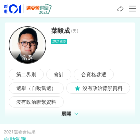
葉毅成
(
男
)
2021選委
葉毅成
第二界別
會計
合資格參選
選舉（自動當選）
沒有政治背景資料
沒有政治聯繫資料
展開
2021選委會結果
自動當選