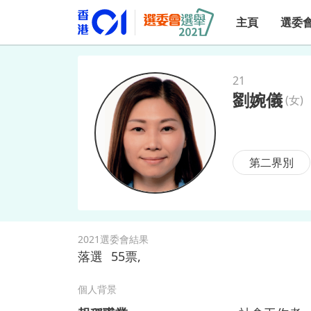
主頁
選委
21
劉婉儀
(
女
)
劉婉儀
第二界別
2021選委會結果
落選
55
票,
個人背景