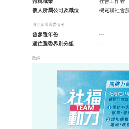
報稱職業
社會工作者
個人所屬公司及職位
機電聯社會服
過往參選選委情況
曾參選年份
---
過往選委界別分組
---
政綱