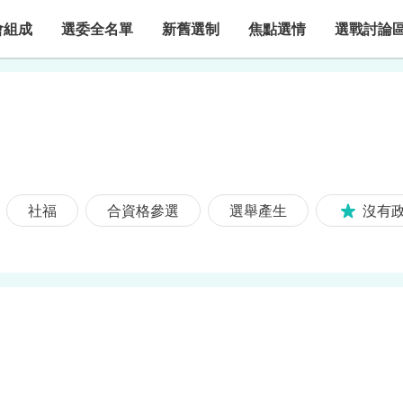
會組成
選委全名單
新舊選制
焦點選情
選戰討論
社福
合資格參選
選舉產生
沒有