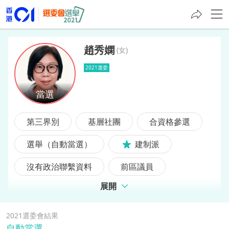
趙秀嫻
(
女
)
2021選委
趙秀嫻
第三界別
基層社團
合資格參選
選舉（自動當選）
建制派
沒有政治聯繫資料
前區議員
展開
2021選委會結果
自動當選