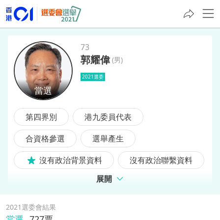
73
郭耀偉
(
男
)
郭耀偉
2021選委
第四界別
港九委員代表
合資格參選
選舉產生
沒有政治背景資料
沒有政治聯繫資料
展開
2021選委會結果
當選
727
票,