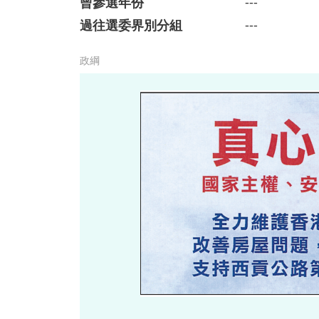
曾參選年份
---
過往選委界別分組
---
政綱