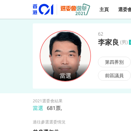
主頁
選委
62
李家良
(
男
)
李家良
第四界別
前區議員
2021選委會結果
當選
681
票,
過往參選選委情況