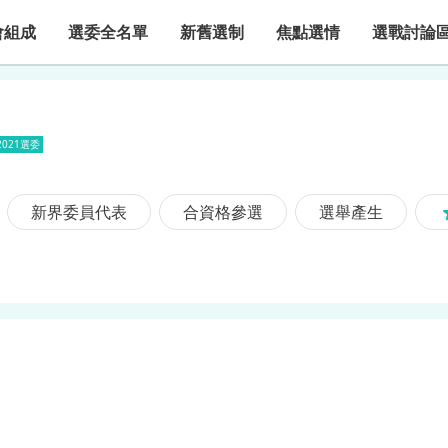
會組成
選委全名單
新舊選制
焦點選情
選戰討論
2021選委
新界委員代表
合資格參選
選舉產生