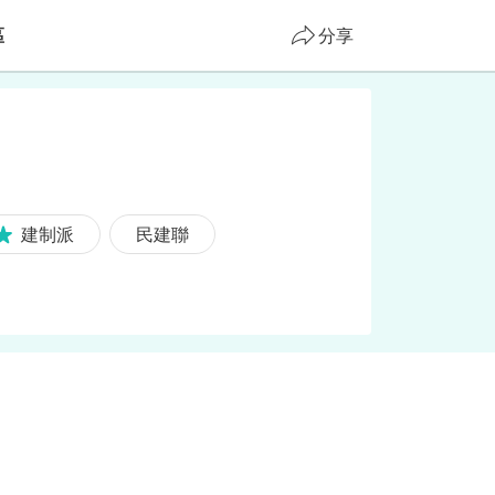
區
分享
建制派
民建聯