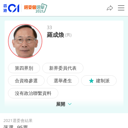
33
羅成煥
(
男
)
羅成煥
第四界別
新界委員代表
合資格參選
選舉產生
建制派
沒有政治聯繫資料
展開
2021選委會結果
落選
95
票,