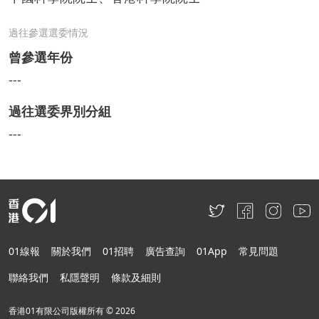
過往參選選委情況
曾參選年份
---
過往選委界別分組
---
01線報
關於我們
01招聘
廣告查詢
01App
常見問題
聯絡我們
私隱聲明
條款及細則
香港01有限公司版權所有 ©
2026