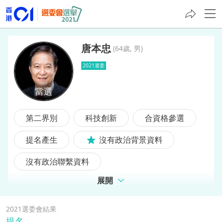
唐本忠
(
64歲, 男
)
2021選委
唐本忠
第二界別
科技創新
合資格參選
提名產生
沒有政治背景資料
沒有政治聯繫資料
展開
2021選委會結果
提名